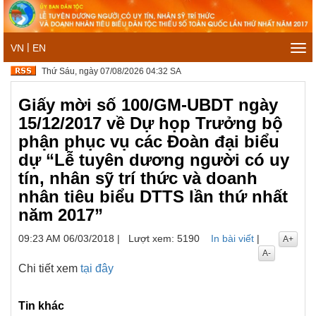
|
VN
EN
Tog
navi
Thứ Sáu, ngày 07/08/2026 04:32 SA
Giấy mời số 100/GM-UBDT ngày
15/12/2017 về Dự họp Trưởng bộ
phận phục vụ các Đoàn đại biểu
dự “Lễ tuyên dương người có uy
tín, nhân sỹ trí thức và doanh
nhân tiêu biểu DTTS lần thứ nhất
năm 2017”
09:23 AM 06/03/2018
|
Lượt xem: 5190
In bài viết
|
A+
A-
Chi tiết xem
tại đây
Tin khác