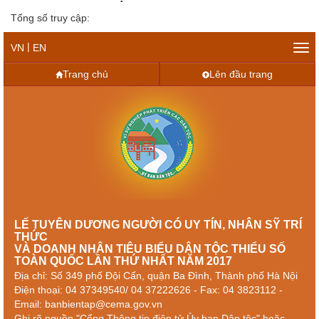
Tổng số truy cập:
|
VN
EN
Tog
navi
Trang chủ
Lên đầu trang
LẾ TUYÊN DƯƠNG NGƯỜI CÓ UY TÍN, NHÂN SỸ TRÍ
THỨC
VÀ DOANH NHÂN TIÊU BIỂU DÂN TỘC THIỂU SỐ
TOÀN QUỐC LẦN THỨ NHẤT NĂM 2017
Địa chỉ: Số 349 phố Đội Cấn, quận Ba Đình, Thành phố Hà Nội
Điện thoại: 04 37349540/ 04 37222626 - Fax: 04 3823112 -
Email: banbientap@cema.gov.vn
Ghi rõ nguồn "Cổng Thông tin điện tử Ủy ban Dân tộc" hoặc