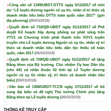
Công văn số 1349/UBDT-DTTS ngày 5/12/2017 về mời
dự “Lễ tuyên dương người có uy tín, nhân sĩ trí thức và
doanh nhân tiêu biểu DTTS toàn quốc năm 2017” (gửi
địa phương) (
06/03/2018)
Quyết định số 732/QĐ-UBDT ngày 01/12/2017 về Phê
duyệt Kế hoạch Xây dựng phóng sự phát sóng trên
VTV1 và Chương trình phát thanh trên VOV1 tuyên
truyền cho Lễ tuyên dương Người có uy tín, nhân sỹ trí
thức và doanh nhân tiêu biểu dân tộc thiểu số toàn
quốc, năm 2017 (
06/03/2018)
Quyết định số 729/QĐ-UBDT ngày 01/12/2017 về tặng
Bằng khen của Bộ trưởng, Chủ nhiệm Ủy ban Dân tộc
(cho 441 cá nhân thuộc 52 tỉnh tại Lễ Tuyên dương
người có uy tín nhân sỹ, trí thức và doanh nhân tiêu
biểu) (
06/03/2018)
Văn bản số 1306/UBDT-TCCB ngày 27/11/2017 về bổ
sung đại biểu và đề nghị Thủ tướng Chính phủ tặng
Bằng khen tại Lễ tuyên dương (
06/03/2018)
THỐNG KÊ TRUY CẬP