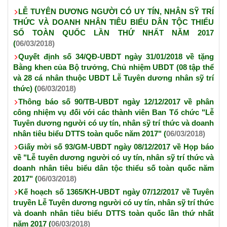
LỄ TUYÊN DƯƠNG NGƯỜI CÓ UY TÍN, NHÂN SỸ TRÍ
THỨC VÀ DOANH NHÂN TIÊU BIỂU DÂN TỘC THIỂU
SỐ TOÀN QUỐC LẦN THỨ NHẤT NĂM 2017
(
06/03/2018)
Quyết định số 34/QĐ-UBDT ngày 31/01/2018 về tặng
Bằng khen của Bộ trưởng, Chủ nhiệm UBDT (08 tập thể
và 28 cá nhân thuộc UBDT Lễ Tuyên dương nhân sỹ trí
thức) (
06/03/2018)
Thông báo số 90/TB-UBDT ngày 12/12/2017 về phân
công nhiệm vụ đối với các thành viên Ban Tổ chức "Lễ
Tuyên dương người có uy tín, nhân sỹ trí thức và doanh
nhân tiêu biểu DTTS toàn quốc năm 2017" (
06/03/2018)
Giấy mời số 93/GM-UBDT ngày 08/12/2017 về Họp báo
về "Lễ tuyên dương người có uy tín, nhân sỹ trí thức và
doanh nhân tiêu biểu dân tộc thiểu số toàn quốc năm
2017" (
06/03/2018)
Kế hoạch số 1365/KH-UBDT ngày 07/12/2017 về Tuyên
truyền Lễ Tuyên dương người có uy tín, nhân sỹ trí thức
và doanh nhân tiêu biểu DTTS toàn quốc lần thứ nhất
năm 2017 (
06/03/2018)