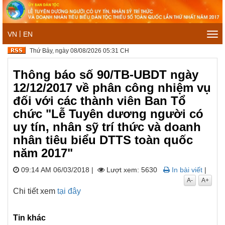
|
VN
EN
Tog
navi
Thứ Bảy, ngày 08/08/2026 05:31 CH
Thông báo số 90/TB-UBDT ngày
12/12/2017 về phân công nhiệm vụ
đối với các thành viên Ban Tổ
chức "Lễ Tuyên dương người có
uy tín, nhân sỹ trí thức và doanh
nhân tiêu biểu DTTS toàn quốc
năm 2017"
09:14 AM 06/03/2018
|
Lượt xem: 5630
In bài viết
|
A-
A+
Chi tiết xem
tại đây
Tin khác