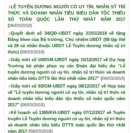
LỄ TUYÊN DƯƠNG NGƯỜI CÓ UY TÍN, NHÂN SỸ TRÍ
THỨC VÀ DOANH NHÂN TIÊU BIỂU DÂN TỘC THIỂU
SỐ TOÀN QUỐC LẦN THỨ NHẤT NĂM 2017
(
06/03/2018)
Quyết định số 34/QĐ-UBDT ngày 31/01/2018 về tặng
Bằng khen của Bộ trưởng, Chủ nhiệm UBDT (08 tập thể
và 28 cá nhân thuộc UBDT Lễ Tuyên dương nhân sỹ trí
thức) (
06/03/2018)
Giấy mời số 100/GM-UBDT ngày 15/12/2017 về Dự họp
Trưởng bộ phận phục vụ các Đoàn đại biểu dự “Lễ
tuyên dương người có uy tín, nhân sỹ trí thức và doanh
nhân tiêu biểu DTTS lần thứ nhất năm 2017” (
06/03/2018)
Giấy mời số 93/GM-UBDT ngày 08/12/2017 về Họp báo
về "Lễ tuyên dương người có uy tín, nhân sỹ trí thức và
doanh nhân tiêu biểu dân tộc thiểu số toàn quốc năm
2017" (
06/03/2018)
Kế hoạch số 1365/KH-UBDT ngày 07/12/2017 về Tuyên
truyền Lễ Tuyên dương người có uy tín, nhân sỹ trí thức
và doanh nhân tiêu biểu DTTS toàn quốc lần thứ nhất
năm 2017 (
06/03/2018)