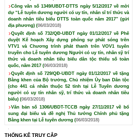
Công văn số 1349/UBDT-DTTS ngày 5/12/2017 về mời
dự “Lễ tuyên dương người có uy tín, nhân sĩ trí thức và
doanh nhân tiêu biểu DTTS toàn quốc năm 2017” (gửi
địa phương) (
06/03/2018)
Quyết định số 732/QĐ-UBDT ngày 01/12/2017 về Phê
duyệt Kế hoạch Xây dựng phóng sự phát sóng trên
VTV1 và Chương trình phát thanh trên VOV1 tuyên
truyền cho Lễ tuyên dương Người có uy tín, nhân sỹ trí
thức và doanh nhân tiêu biểu dân tộc thiểu số toàn
quốc, năm 2017 (
06/03/2018)
Quyết định số 729/QĐ-UBDT ngày 01/12/2017 về tặng
Bằng khen của Bộ trưởng, Chủ nhiệm Ủy ban Dân tộc
(cho 441 cá nhân thuộc 52 tỉnh tại Lễ Tuyên dương
người có uy tín nhân sỹ, trí thức và doanh nhân tiêu
biểu) (
06/03/2018)
Văn bản số 1306/UBDT-TCCB ngày 27/11/2017 về bổ
sung đại biểu và đề nghị Thủ tướng Chính phủ tặng
Bằng khen tại Lễ tuyên dương (
06/03/2018)
THỐNG KÊ TRUY CẬP