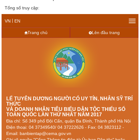
Tổng số truy cập:
|
VN
EN
Tog
navi
Trang chủ
Lên đầu trang
LẾ TUYÊN DƯƠNG NGƯỜI CÓ UY TÍN, NHÂN SỸ TRÍ
THỨC
VÀ DOANH NHÂN TIÊU BIỂU DÂN TỘC THIỂU SỐ
TOÀN QUỐC LẦN THỨ NHẤT NĂM 2017
Địa chỉ: Số 349 phố Đội Cấn, quận Ba Đình, Thành phố Hà Nội
Điện thoại: 04 37349540/ 04 37222626 - Fax: 04 3823112 -
Email: banbientap@cema.gov.vn
Ghi rõ nguồn "Cổng Thông tin điện tử Ủy ban Dân tộc" hoặc