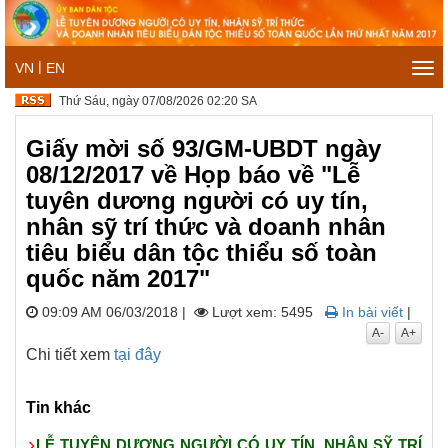
|
VN
EN
Tog
navi
Thứ Sáu, ngày 07/08/2026 02:20 SA
Giấy mời số 93/GM-UBDT ngày
08/12/2017 về Họp báo về "Lễ
tuyên dương người có uy tín,
nhân sỹ trí thức và doanh nhân
tiêu biểu dân tộc thiểu số toàn
quốc năm 2017"
09:09 AM 06/03/2018
|
Lượt xem: 5495
In bài viết
|
A-
A+
Chi tiết xem
tại đây
Tin khác
LỄ TUYÊN DƯƠNG NGƯỜI CÓ UY TÍN, NHÂN SỸ TRÍ