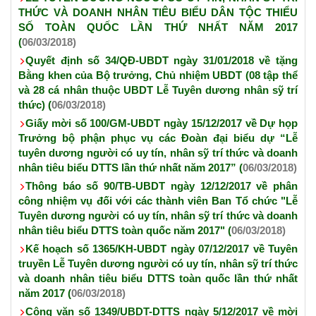
THỨC VÀ DOANH NHÂN TIÊU BIỂU DÂN TỘC THIỂU
SỐ TOÀN QUỐC LẦN THỨ NHẤT NĂM 2017
(
06/03/2018)
Quyết định số 34/QĐ-UBDT ngày 31/01/2018 về tặng
Bằng khen của Bộ trưởng, Chủ nhiệm UBDT (08 tập thể
và 28 cá nhân thuộc UBDT Lễ Tuyên dương nhân sỹ trí
thức) (
06/03/2018)
Giấy mời số 100/GM-UBDT ngày 15/12/2017 về Dự họp
Trưởng bộ phận phục vụ các Đoàn đại biểu dự “Lễ
tuyên dương người có uy tín, nhân sỹ trí thức và doanh
nhân tiêu biểu DTTS lần thứ nhất năm 2017” (
06/03/2018)
Thông báo số 90/TB-UBDT ngày 12/12/2017 về phân
công nhiệm vụ đối với các thành viên Ban Tổ chức "Lễ
Tuyên dương người có uy tín, nhân sỹ trí thức và doanh
nhân tiêu biểu DTTS toàn quốc năm 2017" (
06/03/2018)
Kế hoạch số 1365/KH-UBDT ngày 07/12/2017 về Tuyên
truyền Lễ Tuyên dương người có uy tín, nhân sỹ trí thức
và doanh nhân tiêu biểu DTTS toàn quốc lần thứ nhất
năm 2017 (
06/03/2018)
Công văn số 1349/UBDT-DTTS ngày 5/12/2017 về mời