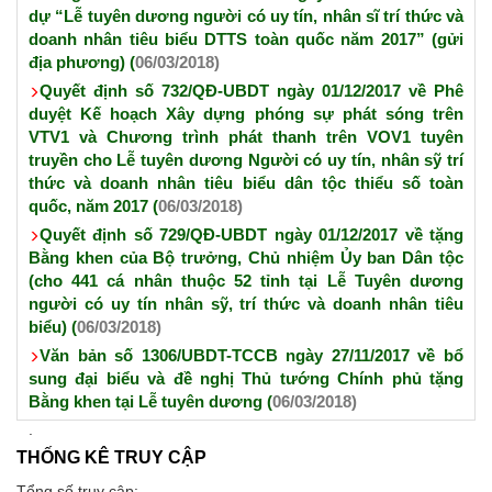
dự “Lễ tuyên dương người có uy tín, nhân sĩ trí thức và
doanh nhân tiêu biểu DTTS toàn quốc năm 2017” (gửi
địa phương) (
06/03/2018)
Quyết định số 732/QĐ-UBDT ngày 01/12/2017 về Phê
duyệt Kế hoạch Xây dựng phóng sự phát sóng trên
VTV1 và Chương trình phát thanh trên VOV1 tuyên
truyền cho Lễ tuyên dương Người có uy tín, nhân sỹ trí
thức và doanh nhân tiêu biểu dân tộc thiểu số toàn
quốc, năm 2017 (
06/03/2018)
Quyết định số 729/QĐ-UBDT ngày 01/12/2017 về tặng
Bằng khen của Bộ trưởng, Chủ nhiệm Ủy ban Dân tộc
(cho 441 cá nhân thuộc 52 tỉnh tại Lễ Tuyên dương
người có uy tín nhân sỹ, trí thức và doanh nhân tiêu
biểu) (
06/03/2018)
Văn bản số 1306/UBDT-TCCB ngày 27/11/2017 về bổ
sung đại biểu và đề nghị Thủ tướng Chính phủ tặng
Bằng khen tại Lễ tuyên dương (
06/03/2018)
THỐNG KÊ TRUY CẬP
Tổng số truy cập: