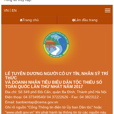
|
VN
EN
Tog
navi
Trang chủ
Lên đầu trang
LẾ TUYÊN DƯƠNG NGƯỜI CÓ UY TÍN, NHÂN SỸ TRÍ
THỨC
VÀ DOANH NHÂN TIÊU BIỂU DÂN TỘC THIỂU SỐ
TOÀN QUỐC LẦN THỨ NHẤT NĂM 2017
Địa chỉ: Số 349 phố Đội Cấn, quận Ba Đình, Thành phố Hà Nội
Điện thoại: 04 37349540/ 04 37222626 - Fax: 04 3823112 -
Email: banbientap@cema.gov.vn
Ghi rõ nguồn "Cổng Thông tin điện tử Ủy ban Dân tộc" hoặc
"www.ubdt.gov.vn" khi phát hành lại thông tin từ các nguồn này.