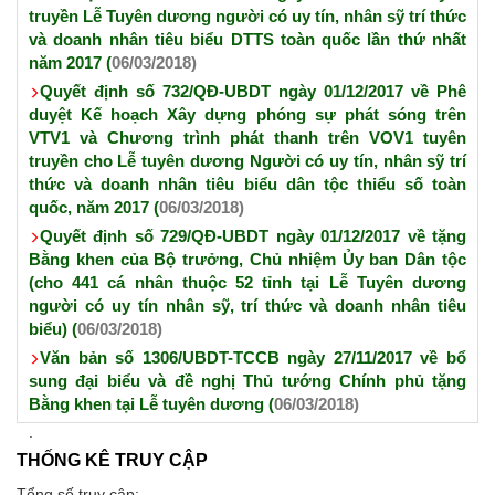
truyền Lễ Tuyên dương người có uy tín, nhân sỹ trí thức
và doanh nhân tiêu biểu DTTS toàn quốc lần thứ nhất
năm 2017 (
06/03/2018)
Quyết định số 732/QĐ-UBDT ngày 01/12/2017 về Phê
duyệt Kế hoạch Xây dựng phóng sự phát sóng trên
VTV1 và Chương trình phát thanh trên VOV1 tuyên
truyền cho Lễ tuyên dương Người có uy tín, nhân sỹ trí
thức và doanh nhân tiêu biểu dân tộc thiểu số toàn
quốc, năm 2017 (
06/03/2018)
Quyết định số 729/QĐ-UBDT ngày 01/12/2017 về tặng
Bằng khen của Bộ trưởng, Chủ nhiệm Ủy ban Dân tộc
(cho 441 cá nhân thuộc 52 tỉnh tại Lễ Tuyên dương
người có uy tín nhân sỹ, trí thức và doanh nhân tiêu
biểu) (
06/03/2018)
Văn bản số 1306/UBDT-TCCB ngày 27/11/2017 về bổ
sung đại biểu và đề nghị Thủ tướng Chính phủ tặng
Bằng khen tại Lễ tuyên dương (
06/03/2018)
THỐNG KÊ TRUY CẬP
Tổng số truy cập: