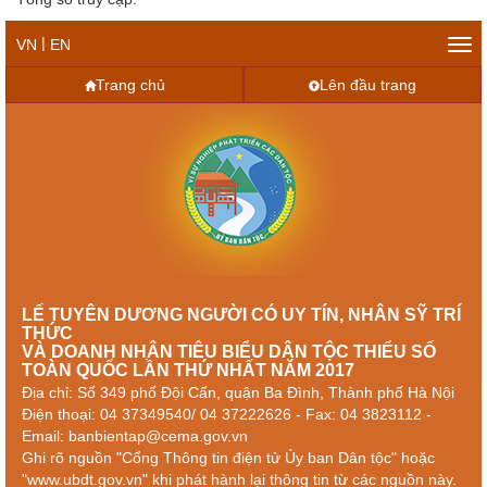
|
VN
EN
Tog
navi
Trang chủ
Lên đầu trang
LẾ TUYÊN DƯƠNG NGƯỜI CÓ UY TÍN, NHÂN SỸ TRÍ
THỨC
VÀ DOANH NHÂN TIÊU BIỂU DÂN TỘC THIỂU SỐ
TOÀN QUỐC LẦN THỨ NHẤT NĂM 2017
Địa chỉ: Số 349 phố Đội Cấn, quận Ba Đình, Thành phố Hà Nội
Điện thoại: 04 37349540/ 04 37222626 - Fax: 04 3823112 -
Email: banbientap@cema.gov.vn
Ghi rõ nguồn "Cổng Thông tin điện tử Ủy ban Dân tộc" hoặc
"www.ubdt.gov.vn" khi phát hành lại thông tin từ các nguồn này.