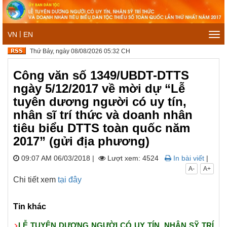
|
VN
EN
Tog
navi
Thứ Bảy, ngày 08/08/2026 05:32 CH
Công văn số 1349/UBDT-DTTS
ngày 5/12/2017 về mời dự “Lễ
tuyên dương người có uy tín,
nhân sĩ trí thức và doanh nhân
tiêu biểu DTTS toàn quốc năm
2017” (gửi địa phương)
09:07 AM 06/03/2018
|
Lượt xem: 4524
In bài viết
|
A-
A+
Chi tiết xem
tại đây
Tin khác
LỄ TUYÊN DƯƠNG NGƯỜI CÓ UY TÍN, NHÂN SỸ TRÍ