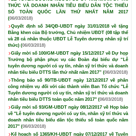
THỨC VÀ DOANH NHÂN TIÊU BIỂU DÂN TỘC THIỂU
SỐ TOÀN QUỐC LẦN THỨ NHẤT NĂM 2017
(
06/03/2018)
Quyết định số 34/QĐ-UBDT ngày 31/01/2018 về tặng
Bằng khen của Bộ trưởng, Chủ nhiệm UBDT (08 tập thể
và 28 cá nhân thuộc UBDT Lễ Tuyên dương nhân sỹ trí
thức) (
06/03/2018)
Giấy mời số 100/GM-UBDT ngày 15/12/2017 về Dự họp
Trưởng bộ phận phục vụ các Đoàn đại biểu dự “Lễ
tuyên dương người có uy tín, nhân sỹ trí thức và doanh
nhân tiêu biểu DTTS lần thứ nhất năm 2017” (
06/03/2018)
Thông báo số 90/TB-UBDT ngày 12/12/2017 về phân
công nhiệm vụ đối với các thành viên Ban Tổ chức "Lễ
Tuyên dương người có uy tín, nhân sỹ trí thức và doanh
nhân tiêu biểu DTTS toàn quốc năm 2017" (
06/03/2018)
Giấy mời số 93/GM-UBDT ngày 08/12/2017 về Họp báo
về "Lễ tuyên dương người có uy tín, nhân sỹ trí thức và
doanh nhân tiêu biểu dân tộc thiểu số toàn quốc năm
2017" (
06/03/2018)
Kế hoạch số 1365/KH-UBDT ngày 07/12/2017 về Tuyên